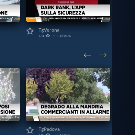
TgVerona
164
01/08/26
VISU
CAT
TgPadova
119
01/08/26