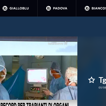
Tg
05/0