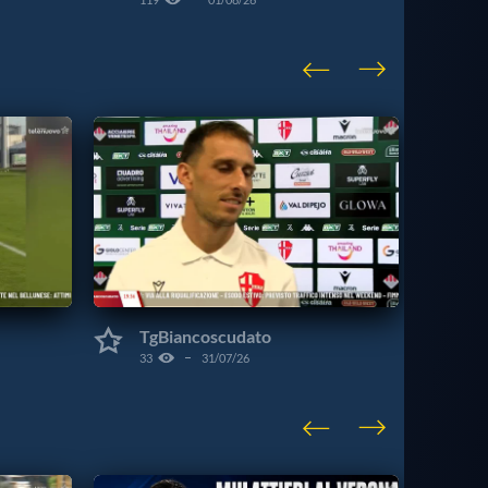
VISU
CAT
TgBiancoscudato
33
31/07/26