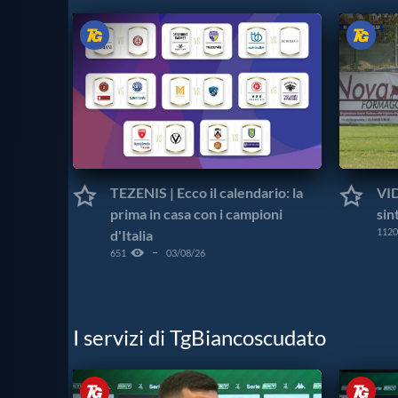
TEZENIS | Ecco il calendario: la
VID
prima in casa con i campioni
sin
1120
d'Italia
651
03/08/26
I servizi di TgBiancoscudato