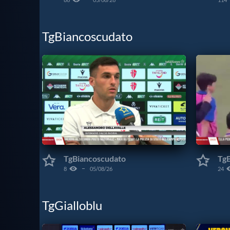
TgBiancoscudato
TgBiancoscudato
Tg
8
05/08/26
24
TgGialloblu