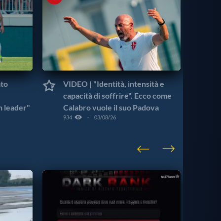
ato
VIDEO | "Identità, intensità e
VI
capacità di soffrire". Ecco come
Ca
n leader"
Calabro vuole il suo Padova
nel
934
03/08/26
156
VISU
CAT