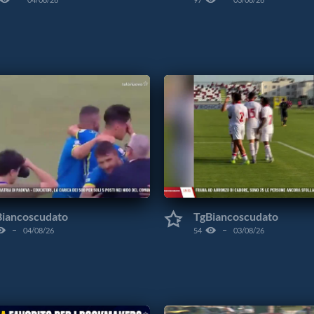
Biancoscudato
TgBiancoscudato
04/08/26
54
03/08/26