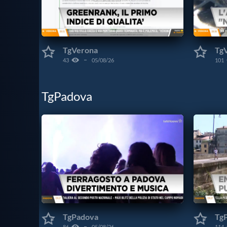
TgVerona
Tg
43
05/08/26
101
TgPadova
TgPadova
Tg
86
05/08/26
114