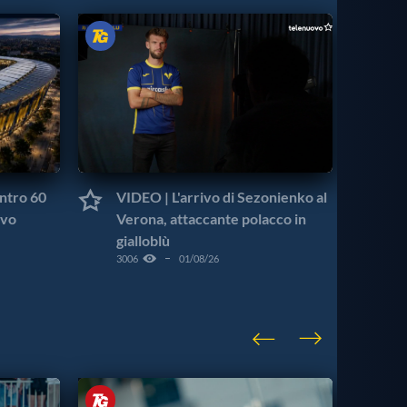
ntro 60
VIDEO | L'arrivo di Sezonienko al
VI
ivo
Verona, attaccante polacco in
mo
gialloblù
go
3006
01/08/26
879