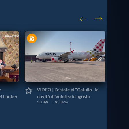
e
VIDEO | L'estate al "Catullo". le
VI
el bunker
novità di Volotea in agosto
ve
182
05/08/26
Pr
219