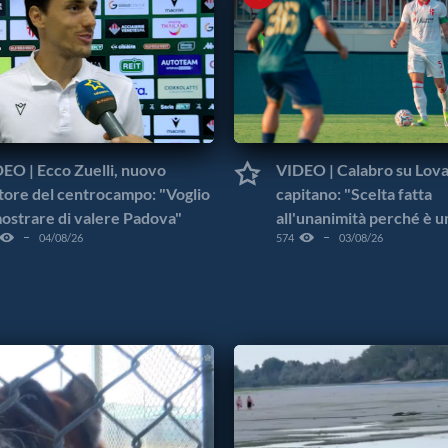
EO | Ecco Zuelli, nuovo
VIDEO | Calabro su Lov
ore del centrocampo: "Voglio
capitano: "Scelta fatta
ostrare di valere Padova"
all'unanimità perché è u
04/08/26
574
03/08/26