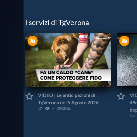
I servizi di TgVerona
VIDEO | Le anticipazioni di
VID
TgVerona del 5 Agosto 2026
49e
174
05/08/26
dop
638