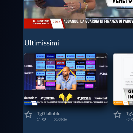
Ultimissimi
TgGialloblu
Tg
14
05/08/26
43