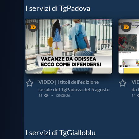
I servizi di TgPadova
VIDEO | I titoli dell'edizione
VID
serale del TgPadova del 5 agosto
da 
55
05/08/26
54
I servizi di TgGialloblu