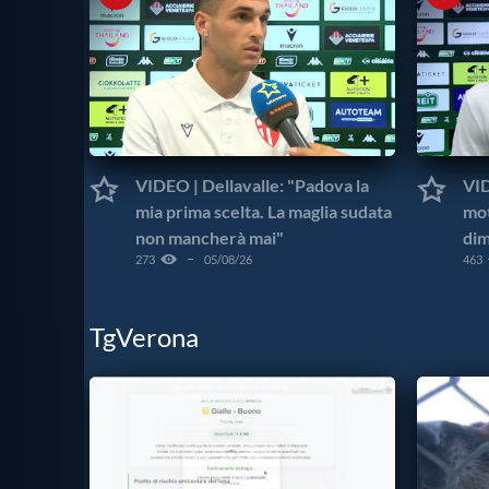
VIDEO | Dellavalle: "Padova la
VID
mia prima scelta. La maglia sudata
mot
non mancherà mai"
dim
273
05/08/26
463
TgVerona