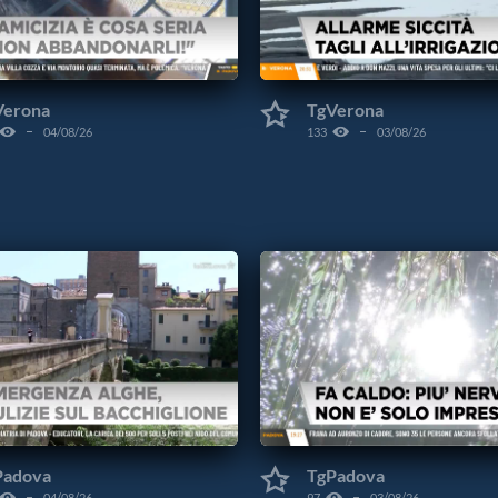
Verona
TgVerona
04/08/26
133
03/08/26
Padova
TgPadova
04/08/26
97
03/08/26