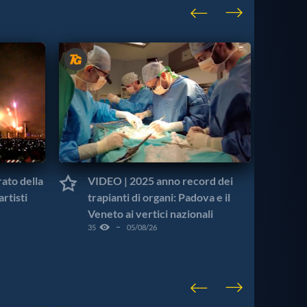
ato della
VIDEO | 2025 anno record dei
VI
artisti
trapianti di organi: Padova e il
no
Veneto ai vertici nazionali
pol
35
05/08/26
295