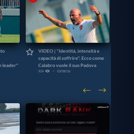
ato
VIDEO | "Identità, intensità e
VI
capacità di soffrire". Ecco come
Ca
n leader"
Calabro vuole il suo Padova
nel
924
03/08/26
156
VISU
CAT