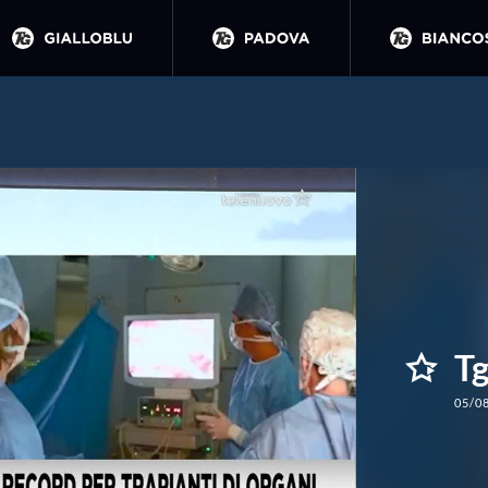
Tg
05/0