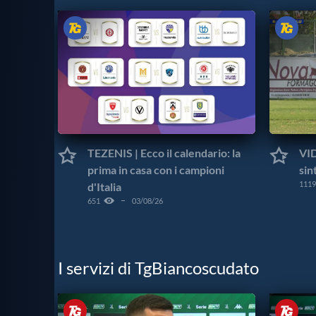
TEZENIS | Ecco il calendario: la
VID
prima in casa con i campioni
sin
1119
d'Italia
651
03/08/26
I servizi di TgBiancoscudato