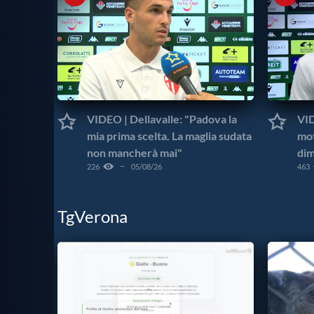
VIDEO | Dellavalle: "Padova la
VID
mia prima scelta. La maglia sudata
mot
non mancherà mai"
dim
226
05/08/26
463
TgVerona