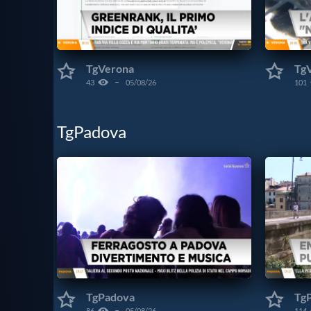
TgVerona
Tg
43
05/08/26
101
TgPadova
TgPadova
Tg
86
05/08/26
114