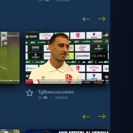
VISU
CAT
TgBiancoscudato
33
31/07/26