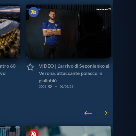
ntro 60
VIDEO | L'arrivo di Sezonienko al
VI
ivo
Verona, attaccante polacco in
mo
gialloblù
go
3006
01/08/26
879