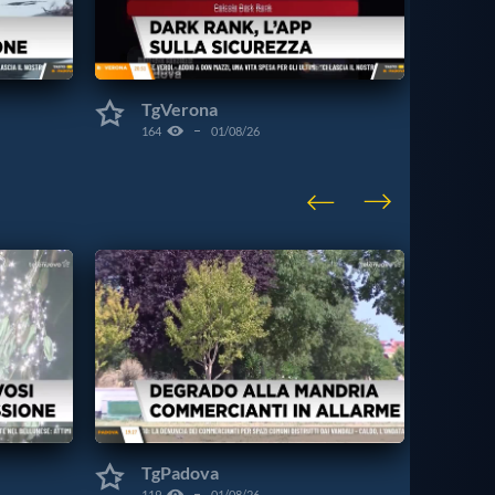
TgVerona
164
01/08/26
VISU
CAT
TgPadova
119
01/08/26