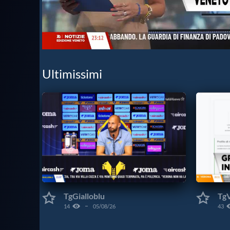
Ultimissimi
TgGialloblu
Tg
14
05/08/26
43