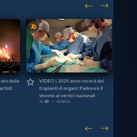
ato della
VIDEO | 2025 anno record dei
VI
artisti
trapianti di organi: Padova e il
no
Veneto ai vertici nazionali
pol
35
05/08/26
261