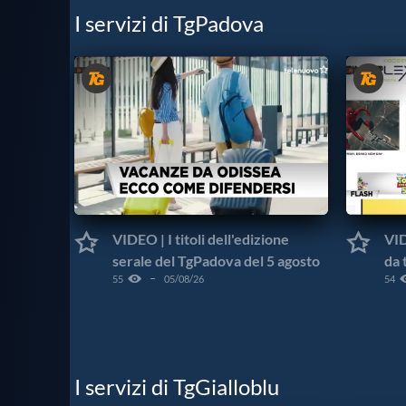
I servizi di TgPadova
VIDEO | I titoli dell'edizione
VID
serale del TgPadova del 5 agosto
da 
55
05/08/26
54
I servizi di TgGialloblu