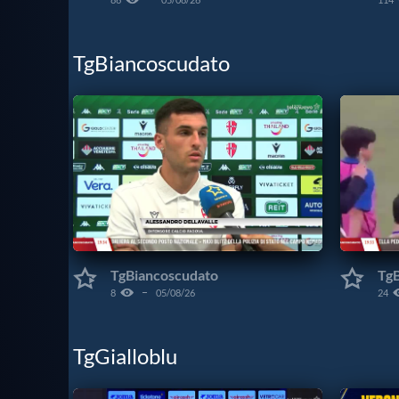
TgBiancoscudato
TgBiancoscudato
Tg
8
05/08/26
24
TgGialloblu