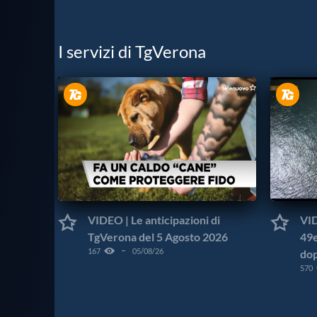
I servizi di TgVerona
VIDEO | Le anticipazioni di
VID
TgVerona del 5 Agosto 2026
49e
167
05/08/26
dop
570