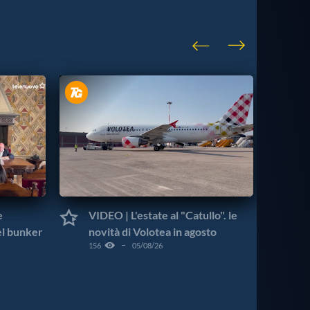
e
VIDEO | L'estate al "Catullo". le
VI
el bunker
novità di Volotea in agosto
ve
156
05/08/26
Pr
170