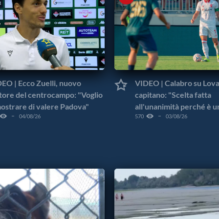
EO | Ecco Zuelli, nuovo
VIDEO | Calabro su Lov
ore del centrocampo: "Voglio
capitano: "Scelta fatta
ostrare di valere Padova"
all'unanimità perché è u
04/08/26
570
03/08/26