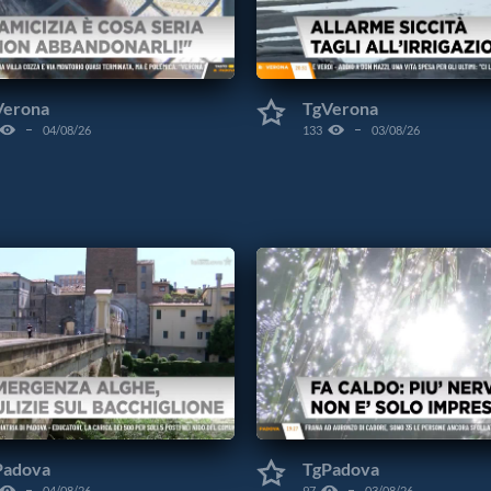
Verona
TgVerona
04/08/26
133
03/08/26
Padova
TgPadova
04/08/26
97
03/08/26