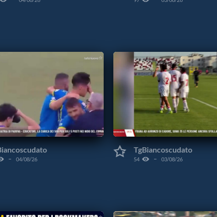
Biancoscudato
TgBiancoscudato
04/08/26
54
03/08/26